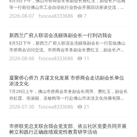
8月5日下午，佛山市侨商会常务副会长费红玉，副会长卢志梅
等一行前往佛山市工业自动化行业协会开展回访座谈交流，受
到了工业自动化行业协会会长蒋章地、秘书长李术英等人的热
2026-08-07
fsocea8333686
7
情接待，双方围绕抢抓“一带一路”建设机遇、推动佛山制造业全
球化出海等议题深入交流，共商跨协联动新路径，共谋制造企
业“走出去”的新思路。座谈会上，双方分别介绍了各自平台的资
新西兰广府人联谊会冼丽珠副会长一行到访我会
源优势与服务成效。我会常务副会长费红玉重点分享了侨商会
8月5日下午，新西兰广府人联谊会冼丽珠副会长一行莅临佛山
在全球侨商网
市侨商会访问交流。市侨商会常务副会长费红玉，副会长卢志
梅等热情接待，双方围绕助力佛山制造出海、共拓国际市场主
2026-08-06
fsocea8333686
11
题开展深入座谈，共绘合作蓝图。我会常务副会长费红玉代表
侨商会对冼丽珠一行的到来表示热烈欢迎，系统介绍了市侨商
会在打造侨商家园、架设政企桥梁、搭建交流平台、深耕热心
凝聚侨心侨力 共谋文化发展 市侨商会走访副会长单位
公益载体等方面的实践成果，重点阐述了侨商会在优化侨企服
浓淡文化
务、促进海内外资源精
7月29日上午，佛山市侨商会常务副会长周萍、费红玉，副会长
肖虹霞、张淑丽、吴敏刚等一行赴佛山市浓淡文化传播有限公
司（以下简称“浓淡文化”）走访调研，实地参观旗下“一席欢
2026-07-30
fsocea8333686
21
喜”品牌店，深入了解企业经营现状与发展需求，受到总经理邓
小燕及团队热情接待并陪同座谈交流。座谈会上，邓小燕总经
理详细介绍了浓淡文化公司的发展历程、核心业务及服务模
市侨联党总支联合我会党支部、依云社区党委共同开展
式。她提到，公司深耕文化艺术领域，致力于整合跨界资源，
树立和践行正确政绩观党性教育研学活动