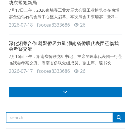
事政工处处长李卓进系统介绍了佛山海关基本职能及近期重点
势东盟拓新局
工作成效，帮助新
7月17日上午，2026柬埔寨工业发展大会暨工业博览会在柬埔
寨金边钻石岛会展中心盛大启幕。本次展会由柬埔寨工业科技
创新部、柬埔寨工业经济促进会主办。佛山市侨商会常务副会
2026-07-18
fsocea8333686
26
长费红玉、副会长张丽娟带队，组织铁丰实业、禅通风机等近
20家佛山企业抱团参展，与200余家中柬企业同台竞秀，覆盖
新能源、电子制造、建材配套等产业链条。本次展会规格层次
深化湘粤合作 凝聚侨界力量 湖南省侨联代表团莅临我
高、官方背书强。开幕式主论坛上，柬埔寨工业科学技术与创
会考察交流
新部部长韩万
7月16日下午，湖南省侨联党组书记、主席吴晖率代表团一行莅
临我会考察交流。湖南省侨联党组成员、副主席、秘书长
（兼）黄重华，郴州、娄底市侨联及开发区负责人等参加考
2026-07-17
fsocea8333686
26
察。佛山市侨联党组书记、主席蔡国雄，党组成员、副主席叶
敏健等陪同考察。佛山市侨商会会长张铁伟携秘书处热情接
待，双方围绕侨商会组织建设、资源互通、经贸合作等议题深
入交流，共叙桑梓情谊，共绘合作蓝图。座谈会上，佛山市侨
联主席蔡国雄首先代表市侨联