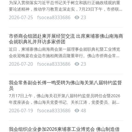
为企业家及高净值
为深入贯彻落实习近平总书记关于树立和践行正确政绩观的重
要论述精神，推动学习教育走深走实，7月23日下午，市侨联党
总支联合我会党支部、依云社区党委，共同开展树立和践行正
2026-07-25
fsocea8333686
23
确政绩观党性教育研学活动。市侨联党组书记、主席蔡国雄，
副主席叶敏健等市侨联党总支成员，市侨商会常务副会长周
萍、费红玉，副会长兼党支部书记黄敏言，副会长张丽娟、廖
市侨商会组团赴柬开展经贸交流 出席柬埔寨佛山南海商
美娟等党员，以及依云社区党委成员共二十多位党员代表参与
会就职典礼并拜访多家侨团
活动。在佛山党性教育
近日，柬埔寨佛山南海商会第一届理事会就职典礼暨工业博览
会欢迎晚宴在金边市施柏阁酒店隆重举行。佛山市侨商会常务
副会长费红玉、副会长张丽娟应邀率团出席，与中柬政商界精
2026-07-20
fsocea8333686
23
英、行业领袖及佛山乡贤350余人共襄盛举。活动后，代表团专
程拜访柬埔寨中国佛山总商会、柬埔寨广东同乡慈善基金会，
以“典礼+走访”多维联动，务实推进佛山与柬埔寨双向经贸协
我会常务副会长傅一鸣受聘为佛山海关第八届特约监督
作。本次就职典礼以“凝聚乡贤力量·共筑出海桥梁·双向赋能共
员
赢”为主旨。
7月17日上午，佛山海关召开第八届特约监督员聘任会暨2026
年度座谈会，佛山海关党委书记、关长江涛，党委委员、副关
长王军，广州海关党委第二派驻纪检组组长、佛山海关党委委
2026-07-19
fsocea8333686
48
员林永忠等出席会议。我会常务副会长傅一鸣应邀参会，并正
式受聘为佛山海关第八届特约监督员，成为侨商群体参与口岸
营商环境建设的重要代表。会议由王军副关长主持。会上，人
我会组织企业参加2026柬埔寨工业博览会 佛山制造借