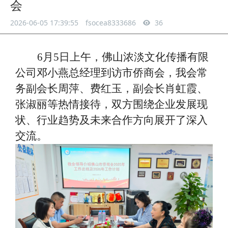
会
2026-06-05 17:39:55
fsocea8333686
36
6月5日上午，佛山浓淡文化传播有限
公司邓小燕
总经理到访市侨商会，我会常
务副会长周萍、费红玉，副会长肖虹霞、
张淑丽等热情接待，双方围绕企业发展现
状、行业趋势及未来合作方向展开了深入
交流。