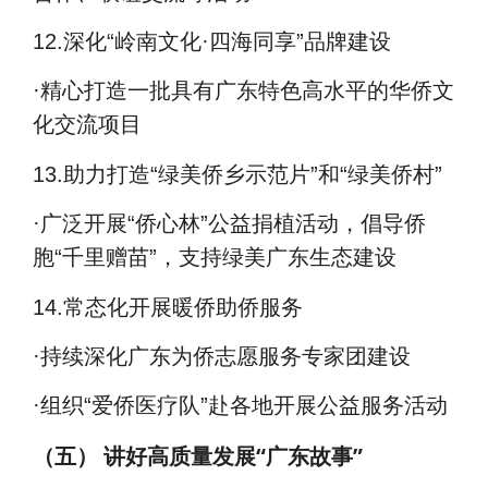
12.
深化
“
岭南文化
·
四海同享
”
品牌建设
·
精心打造一批具有广东特色高水平的华侨文
化交流项目
13.
助力打造
“
绿美侨乡示范片
”
和
“
绿美侨村
”
·
广泛开展
“
侨心林
”
公益捐植活动，倡导侨
胞
“
千里赠苗
”
，支持绿美广东生态建设
14.
常态化开展暖侨助侨服务
·
持续深化广东为侨志愿服务专家团建设
·组织“爱侨医疗队”赴各地开展公益服务活动
（五）
讲好高质量发展“广东故事”