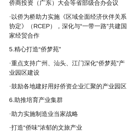
侨商投资（广东）大会等省部级合办会议
·
以侨为桥助力实施《区域全面经济伙伴关系
协定》（
RCEP
），深化与
“
一带一路
”
共建国
家经贸合作
5.
精心打造
“
侨梦苑
”
·
重点支持广州、汕头、江门深化
“
侨梦苑
”
产
业园区建设
·
鼓励各地建好用好侨资企业汇聚的产业园区
6.助推培育产业集群
·
助力实施制造业当家战略
·
打造
“
侨味
”
浓郁的文旅产业